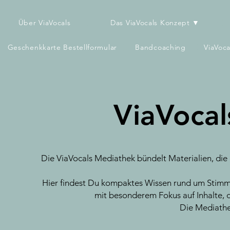
Über ViaVocals
Das ViaVocals Konzept ▼
Geschenkkarte Bestellformular
Bandcoaching
ViaVoc
ViaVocal
Die ViaVocals Mediathek bündelt Materialien, die
Hier findest Du kompaktes Wissen rund um Stimme
mit besonderem Fokus auf Inhalte, di
Die Mediathe