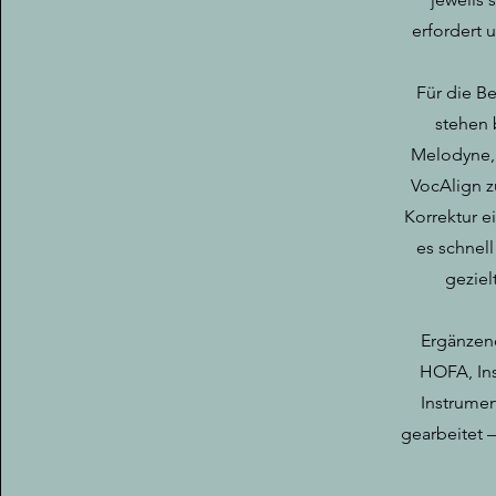
erfordert 
Für die B
stehen 
Melodyne,
VocAlign z
Korrektur e
es schnel
gezielt
Ergänzend
HOFA, In
Instrumen
gearbeitet –