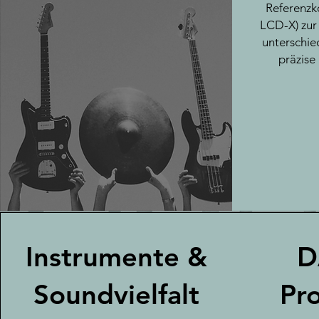
Referenzk
LCD-X) zur
unterschie
präzise
Instrumente &
D
Soundvielfalt
Pr