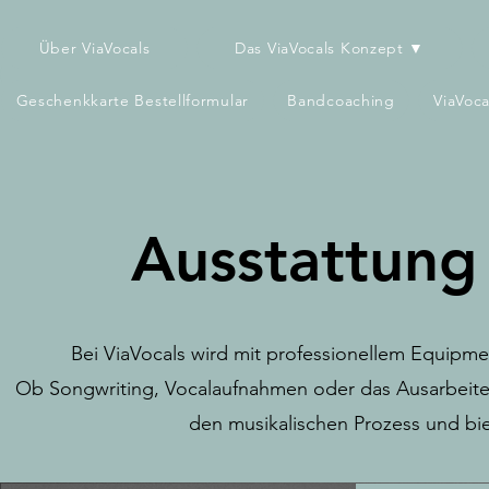
Über ViaVocals
Das ViaVocals Konzept ▼
Geschenkkarte Bestellformular
Bandcoaching
ViaVoc
Ausstattung
Bei ViaVocals wird mit professionellem Equipme
Ob Songwriting, Vocalaufnahmen oder das Ausarbeiten
den musikalischen Prozess und bie