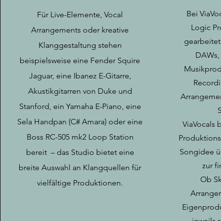
Bei ViaVo
Für Live-Elemente, Vocal
Logic Pr
Arrangements oder kreative
gearbeitet
Klanggestaltung stehen
DAWs, d
beispielsweise eine
Fender Squire
Musikprod
Jaguar, eine Ibanez E-Gitarre,
Recordi
Akustikgitarren von Duke und
Arrangemen
Stanford, ein Yamaha E-Piano, eine
Sela Handpan (C# Amara) oder eine
ViaVocals 
Boss RC-505 mk2 Loop Station
Produktions
Songidee ü
bereit – das Studio bietet eine
zur f
breite Auswahl an Klangquellen für
Ob Sk
vielfältige Produktionen.
Arrange
Eigenprodu
jeweils 