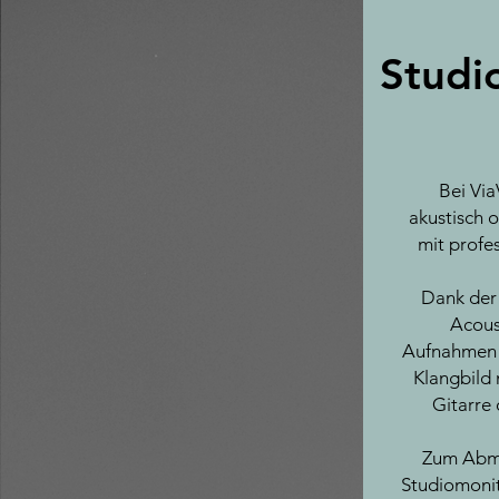
Studi
Bei Via
akustisch
mit profe
Dank der
Acous
Aufnahmen 
Klangbild 
Gitarre
Zum Abmi
Studiomoni